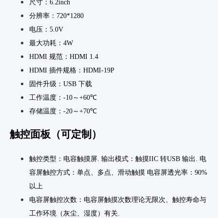
尺寸：6.2inch
分辨率：720*1280
电压：5.0V
最大功耗：4W
HDMI
规范：
HDMI 1.4
HDMI
插件规格：
HDMI-19P
固件升级：
USB
下载
工作温度：
-10
～
+60
℃
存储温度：
-20
～
+70
℃
触控面板（可定制）
触控类型：电容触摸屏. 输出模式：触摸
IIC
转
USB
输出. 电
容屏触控方式：单点、多点、滑动触摸 电容屏透光率：
90%
以上
电容屏触控次数：电容屏触摸次数理论无限次、触控寿命与
工作环境（灰尘、湿度）有关.