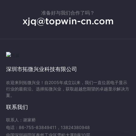
准备好与我们合作了吗？
xjq@topwin-cn.com
深圳市拓微兴业科技有限公司
欢迎来到拓微兴业！自2005年成立以来，我们一直位居电子显示
行业的最前沿。选择拓微兴业，获取超越您期望的卓越显示解决方
案。
联系我们
联系人：谢家桥
电话：
86-755-83849411
，
13824380948
中国深圳福田区泰然工业区雪松大厦B座10层